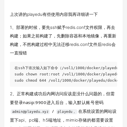
上次讲的playedu有些使用内容我再详细讲一下
1、部署的时候，要先ssh赋予redis.conf文件权限，再去
构建；如果之前构建了，先删除容器和本地镜像，再重新
构建，不然构建过程中无法迁移redis.conf文件后redis会
一直报错
在ssh下依次输入如下命令（/vol1/
1000
/docker/playedu
sudo 
chown
 root:root /vol1/
1000
/docker/playedu/do
sudo 
chmod
644
 /vol1/
1000
/docker/playedu/docker/r
2、正常构建成功后内网访问应该是没什么问题的，但需
登录nasip:9900进入后台，输入默认账号密码
要
/
在系统设置的网站设
admin@playedu.xyz
playedu，
置下
api、pc端、h5端地址，mimio存储的都需要设置