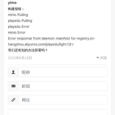
yimo
构建报错：
minio Pulling
playedu Pulling
playedu Error
minio Error
Error response from daemon: manifest for registry.cn-
hangzhou.aliyuncs.com/playedu/light:1.8 r
哥们还有别的办法部署吗？
2025年8月26日
回复