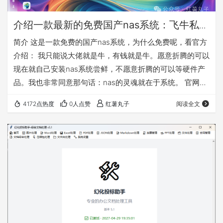
介绍一款最新的免费国产nas系统：飞牛私有
云fnOS
简介 这是一款免费的国产nas系统，为什么免费呢，看官方
介绍： 我只能说大佬就是牛，有钱就是牛。愿意折腾的可以
现在就自己安装nas系统尝鲜，不愿意折腾的可以等硬件产
品。我也非常同意那句话：nas的灵魂就在于系统。 官网：
https://www.fnnas.com/ 官方安装教程：
4172点热度
0人点赞
红薯丸子
阅读全文
https://help.fnnas.com/articles/fnosV1/start/install-
os.md 先对这款nas系统做个简单介绍，因为公测版本是
0.8.11，所以是会慢慢完善的，需要使用的必须备份好自己
的数据！！！ 这款…