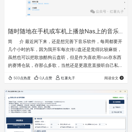
随时随地在手机或车机上播放Nas上的音乐
的简便方法介绍
简 介 最近闲下来，还是想完善下音乐软件，每周都要开
几个小时的车，因为我开车每次传U盘还是觉得比较麻烦，
虽然也可以把歌放酷狗云盘听，但是作为喜欢用nas存东西
的赛博仓鼠，存那么多歌，当然还是更愿意直接听自己私域
的。之前做的音乐播放是网页版的不好用，这次改成了安卓
503点热度
0人点赞
红薯丸子
阅读全文
版（含车机模式），以后等软件完善了考虑有需要再做一份
鸿蒙版的。其实试过一下mobimusic也是可以用的，但是我
感觉想添加一些功能还是自己做一个更方便，软件主打纯
净，实用，便捷。软件就叫百味音坊把 软件特点： 1、连
接…