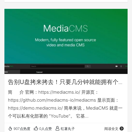
其他nas可能还需对应修改nas侧映射目录或手动建立nas侧
目录 本篇相关yml等文件下载链接： ht…
告别U盘拷来拷去！只要几分钟就能拥有个
人或企业专属「影音库」：mediacms
简 介 官网：https://mediacms.io/ 开源页：
https://github.com/mediacms-io/mediacms 显示页面：
https://demo.mediacms.io/ 简单来说，MediaCMS 就是一
个可以私有化部署的 "YouTube"。 它基
于 Django + React 构建，是一个功能强大的全媒体管理平
907点热度
0人点赞
红薯丸子
阅读全文
台。你不仅可以用它来管理视频，音频、图片也同样支持！