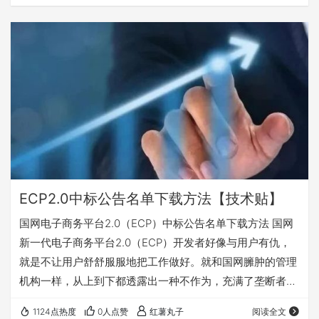
忘，有兴趣的可关注收藏，随时查阅使用。 一、登录国家电
网新一代电子商务平台(ECP2.0)打开开标记录（按包查看）
二、选择采购项目名称，点击按包查看，不要按投标人查
看。 三、在新弹出页面显示每页数据数量20这个位置，右
键点检查。 四、在右边的代码栏…
ECP2.0中标公告名单下载方法【技术贴】
国网电子商务平台2.0（ECP）中标公告名单下载方法 国网
新一代电子商务平台2.0（ECP）开发者好像与用户有仇，
就是不让用户舒舒服服地把工作做好。就和国网臃肿的管理
机构一样，从上到下都透露出一种不作为，充满了垄断者的
傲慢和权力的任性。 国网新一代电子商务平台2.0（ECP）
1124点热度
0人点赞
红薯丸子
阅读全文