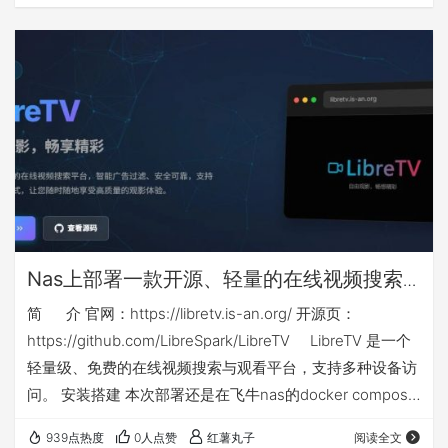
升级后，搜索功能极其垃圾，但不得不忍受，居然对中标公
告中的PDF文件进行了权限限制，只能预览，不让下载、复
制和打印。 下面介绍的方法，通过对一些参数的调整，可以
在网页端对中标公告中的PDF文件直接下载，此方法比较简
单，适合网络小白使用。 【由于…
Nas上部署一款开源、轻量的在线视频搜索
与观看docker应用：libretv
简 介 官网：https://libretv.is-an.org/ 开源页：
https://github.com/LibreSpark/LibreTV LibreTV 是一个
轻量级、免费的在线视频搜索与观看平台，支持多种设备访
问。 安装搭建 本次部署还是在飞牛nas的docker compose
环境下，nas侧端口不能和你已有应用端口冲突，如群晖等
939点热度
0人点赞
红薯丸子
阅读全文