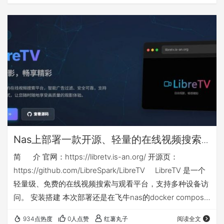
升级后，搜索功能极其垃圾，但不得不忍受，居然对中标公
告中的PDF文件进行了权限限制，只能预览，不让下载、复
制和打印。 下面介绍的方法，通过对一些参数的调整，可以
在网页端对中标公告中的PDF文件直接下载，此方法比较简
单，适合网络小白使用。 【由于…
Nas上部署一款开源、轻量的在线视频搜索
与观看docker应用：libretv
简 介 官网：https://libretv.is-an.org/ 开源页：
https://github.com/LibreSpark/LibreTV LibreTV 是一个
轻量级、免费的在线视频搜索与观看平台，支持多种设备访
问。 安装搭建 本次部署还是在飞牛nas的docker compose
环境下，nas侧端口不能和你已有应用端口冲突，如群晖等
934点热度
0人点赞
红薯丸子
阅读全文