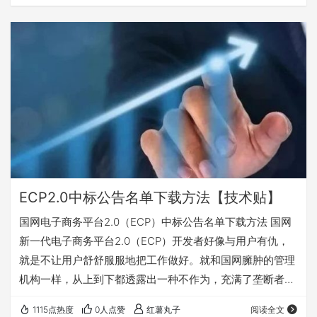
忘，有兴趣的可关注收藏，随时查阅使用。 一、登录国家电
网新一代电子商务平台(ECP2.0)打开开标记录（按包查看）
二、选择采购项目名称，点击按包查看，不要按投标人查
看。 三、在新弹出页面显示每页数据数量20这个位置，右
键点检查。 四、在右边的代码栏…
ECP2.0中标公告名单下载方法【技术贴】
国网电子商务平台2.0（ECP）中标公告名单下载方法 国网
新一代电子商务平台2.0（ECP）开发者好像与用户有仇，
就是不让用户舒舒服服地把工作做好。就和国网臃肿的管理
机构一样，从上到下都透露出一种不作为，充满了垄断者的
傲慢和权力的任性。 国网新一代电子商务平台2.0（ECP）
1115点热度
0人点赞
红薯丸子
阅读全文