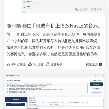
随时随地在手机或车机上播放Nas上的音乐
的简便方法介绍
简 介 最近闲下来，还是想完善下音乐软件，每周都要开
几个小时的车，因为我开车每次传U盘还是觉得比较麻烦，
虽然也可以把歌放酷狗云盘听，但是作为喜欢用nas存东西
的赛博仓鼠，存那么多歌，当然还是更愿意直接听自己私域
的。之前做的音乐播放是网页版的不好用，这次改成了安卓
484点热度
0人点赞
红薯丸子
阅读全文
版（含车机模式），以后等软件完善了考虑有需要再做一份
鸿蒙版的。其实试过一下mobimusic也是可以用的，但是我
感觉想添加一些功能还是自己做一个更方便，软件主打纯
净，实用，便捷。软件就叫百味音坊把 软件特点： 1、连
接…