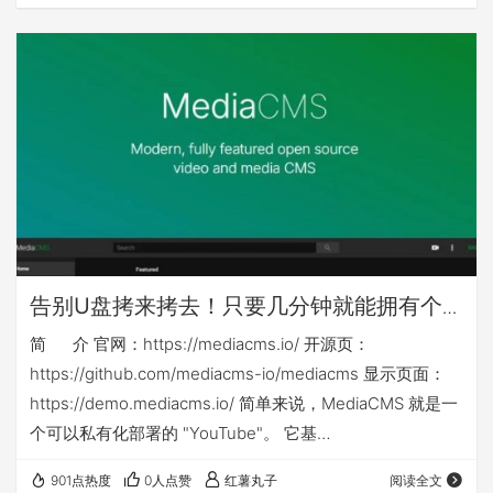
其他nas可能还需对应修改nas侧映射目录或手动建立nas侧
目录 本篇相关yml等文件下载链接： ht…
告别U盘拷来拷去！只要几分钟就能拥有个
人或企业专属「影音库」：mediacms
简 介 官网：https://mediacms.io/ 开源页：
https://github.com/mediacms-io/mediacms 显示页面：
https://demo.mediacms.io/ 简单来说，MediaCMS 就是一
个可以私有化部署的 "YouTube"。 它基
于 Django + React 构建，是一个功能强大的全媒体管理平
901点热度
0人点赞
红薯丸子
阅读全文
台。你不仅可以用它来管理视频，音频、图片也同样支持！