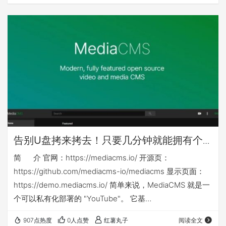
其他nas可能还需对应修改nas侧映射目录或手动建立nas侧
目录 本篇相关yml等文件下载链接： ht…
告别U盘拷来拷去！只要几分钟就能拥有个
人或企业专属「影音库」：mediacms
简 介 官网：https://mediacms.io/ 开源页：
https://github.com/mediacms-io/mediacms 显示页面：
https://demo.mediacms.io/ 简单来说，MediaCMS 就是一
个可以私有化部署的 "YouTube"。 它基
于 Django + React 构建，是一个功能强大的全媒体管理平
907点热度
0人点赞
红薯丸子
阅读全文
台。你不仅可以用它来管理视频，音频、图片也同样支持！