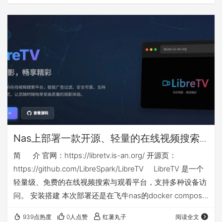
升级后，搜索功能极其垃圾，但不得不忍受，居然对中标公
告中的PDF文件进行了权限限制，只能预览，不让下载、复
制和打印。 下面介绍的方法，通过对一些参数的调整，可以
在网页端对中标公告中的PDF文件直接下载，此方法比较简
单，适合网络小白使用。 【由于…
Nas上部署一款开源、轻量的在线视频搜索
与观看docker应用：libretv
简 介 官网：https://libretv.is-an.org/ 开源页：
https://github.com/LibreSpark/LibreTV LibreTV 是一个
轻量级、免费的在线视频搜索与观看平台，支持多种设备访
问。 安装搭建 本次部署还是在飞牛nas的docker compose
环境下，nas侧端口不能和你已有应用端口冲突，如群晖等
939点热度
0人点赞
红薯丸子
阅读全文