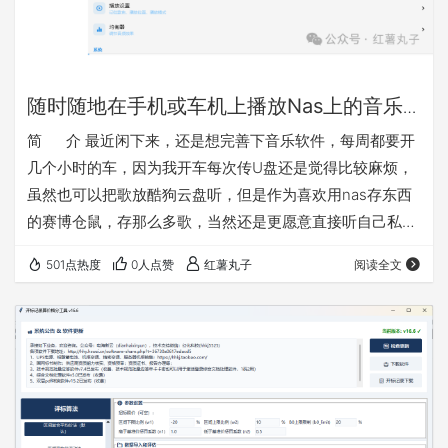
随时随地在手机或车机上播放Nas上的音乐
的简便方法介绍
简 介 最近闲下来，还是想完善下音乐软件，每周都要开
几个小时的车，因为我开车每次传U盘还是觉得比较麻烦，
虽然也可以把歌放酷狗云盘听，但是作为喜欢用nas存东西
的赛博仓鼠，存那么多歌，当然还是更愿意直接听自己私域
的。之前做的音乐播放是网页版的不好用，这次改成了安卓
501点热度
0人点赞
红薯丸子
阅读全文
版（含车机模式），以后等软件完善了考虑有需要再做一份
鸿蒙版的。其实试过一下mobimusic也是可以用的，但是我
感觉想添加一些功能还是自己做一个更方便，软件主打纯
净，实用，便捷。软件就叫百味音坊把 软件特点： 1、连
接…