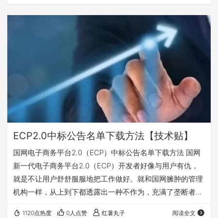
忘，有兴趣的可关注收藏，随时查阅使用。 一、登录国家电
网新一代电子商务平台(ECP2.0)打开开标记录（按包查看）
二、选择采购项目名称，点击按包查看，不要按投标人查
看。 三、在新弹出页面显示每页数据数量20这个位置，右
键点检查。 四、在右边的代码栏…
ECP2.0中标公告名单下载方法【技术贴】
国网电子商务平台2.0（ECP）中标公告名单下载方法 国网
新一代电子商务平台2.0（ECP）开发者好像与用户有仇，
就是不让用户舒舒服服地把工作做好。就和国网臃肿的管理
机构一样，从上到下都透露出一种不作为，充满了垄断者的
傲慢和权力的任性。 国网新一代电子商务平台2.0（ECP）
1120点热度
0人点赞
红薯丸子
阅读全文