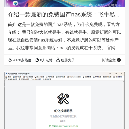
介绍一款最新的免费国产nas系统：飞牛私有
云fnOS
简介 这是一款免费的国产nas系统，为什么免费呢，看官方
介绍： 我只能说大佬就是牛，有钱就是牛。愿意折腾的可以
现在就自己安装nas系统尝鲜，不愿意折腾的可以等硬件产
品。我也非常同意那句话：nas的灵魂就在于系统。 官网：
https://www.fnnas.com/ 官方安装教程：
4170点热度
0人点赞
红薯丸子
阅读全文
https://help.fnnas.com/articles/fnosV1/start/install-
os.md 先对这款nas系统做个简单介绍，因为公测版本是
0.8.11，所以是会慢慢完善的，需要使用的必须备份好自己
的数据！！！ 这款…