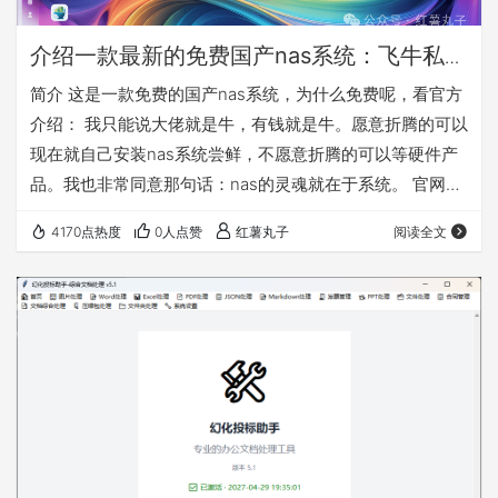
介绍一款最新的免费国产nas系统：飞牛私有
云fnOS
简介 这是一款免费的国产nas系统，为什么免费呢，看官方
介绍： 我只能说大佬就是牛，有钱就是牛。愿意折腾的可以
现在就自己安装nas系统尝鲜，不愿意折腾的可以等硬件产
品。我也非常同意那句话：nas的灵魂就在于系统。 官网：
https://www.fnnas.com/ 官方安装教程：
4170点热度
0人点赞
红薯丸子
阅读全文
https://help.fnnas.com/articles/fnosV1/start/install-
os.md 先对这款nas系统做个简单介绍，因为公测版本是
0.8.11，所以是会慢慢完善的，需要使用的必须备份好自己
的数据！！！ 这款…