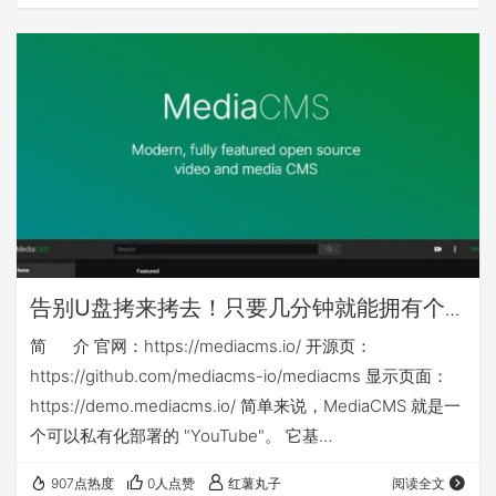
其他nas可能还需对应修改nas侧映射目录或手动建立nas侧
目录 本篇相关yml等文件下载链接： ht…
告别U盘拷来拷去！只要几分钟就能拥有个
人或企业专属「影音库」：mediacms
简 介 官网：https://mediacms.io/ 开源页：
https://github.com/mediacms-io/mediacms 显示页面：
https://demo.mediacms.io/ 简单来说，MediaCMS 就是一
个可以私有化部署的 "YouTube"。 它基
于 Django + React 构建，是一个功能强大的全媒体管理平
907点热度
0人点赞
红薯丸子
阅读全文
台。你不仅可以用它来管理视频，音频、图片也同样支持！