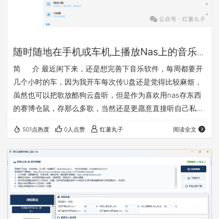
随时随地在手机或车机上播放Nas上的音乐
的简便方法介绍
简 介 最近闲下来，还是想完善下音乐软件，每周都要开
几个小时的车，因为我开车每次传U盘还是觉得比较麻烦，
虽然也可以把歌放酷狗云盘听，但是作为喜欢用nas存东西
的赛博仓鼠，存那么多歌，当然还是更愿意直接听自己私域
的。之前做的音乐播放是网页版的不好用，这次改成了安卓
501点热度
0人点赞
红薯丸子
阅读全文
版（含车机模式），以后等软件完善了考虑有需要再做一份
鸿蒙版的。其实试过一下mobimusic也是可以用的，但是我
感觉想添加一些功能还是自己做一个更方便，软件主打纯
净，实用，便捷。软件就叫百味音坊把 软件特点： 1、连
接…