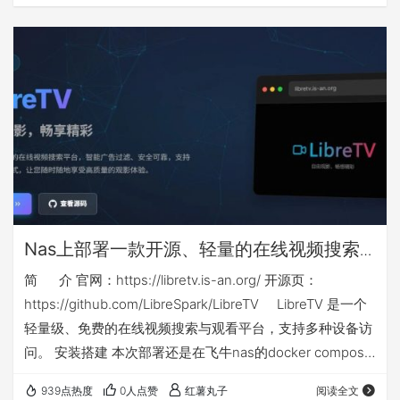
升级后，搜索功能极其垃圾，但不得不忍受，居然对中标公
告中的PDF文件进行了权限限制，只能预览，不让下载、复
制和打印。 下面介绍的方法，通过对一些参数的调整，可以
在网页端对中标公告中的PDF文件直接下载，此方法比较简
单，适合网络小白使用。 【由于…
Nas上部署一款开源、轻量的在线视频搜索
与观看docker应用：libretv
简 介 官网：https://libretv.is-an.org/ 开源页：
https://github.com/LibreSpark/LibreTV LibreTV 是一个
轻量级、免费的在线视频搜索与观看平台，支持多种设备访
问。 安装搭建 本次部署还是在飞牛nas的docker compose
环境下，nas侧端口不能和你已有应用端口冲突，如群晖等
939点热度
0人点赞
红薯丸子
阅读全文