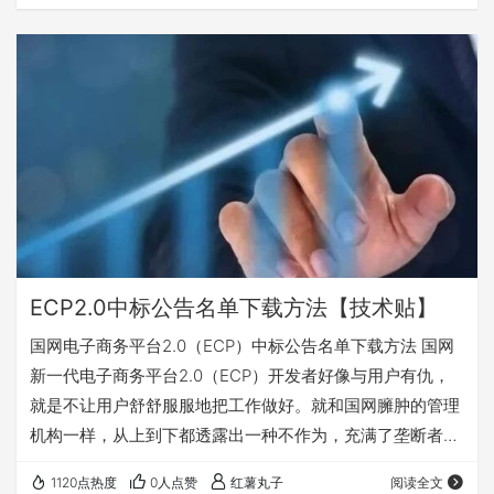
忘，有兴趣的可关注收藏，随时查阅使用。 一、登录国家电
网新一代电子商务平台(ECP2.0)打开开标记录（按包查看）
二、选择采购项目名称，点击按包查看，不要按投标人查
看。 三、在新弹出页面显示每页数据数量20这个位置，右
键点检查。 四、在右边的代码栏…
ECP2.0中标公告名单下载方法【技术贴】
国网电子商务平台2.0（ECP）中标公告名单下载方法 国网
新一代电子商务平台2.0（ECP）开发者好像与用户有仇，
就是不让用户舒舒服服地把工作做好。就和国网臃肿的管理
机构一样，从上到下都透露出一种不作为，充满了垄断者的
傲慢和权力的任性。 国网新一代电子商务平台2.0（ECP）
1120点热度
0人点赞
红薯丸子
阅读全文