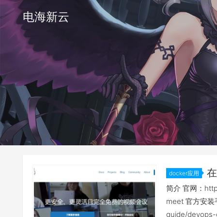
电海新云
在
docker应用
议私有化:Jit
简介 官网：https://
meet 官方安装手册：h
guide/devops-g