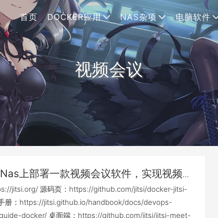
首页
DOCKER应用
NAS杂项
电脑软件
视频会议
Nas上部署一款视频会议软件，实现视频会
si Meet
jitsi.org/ 源码页：https://github.com/jitsi/docker-jitsi-
ttps://jitsi.github.io/handbook/docs/devops-
uide-docker/ 桌面端：https://github.com/jitsi/jitsi-meet-