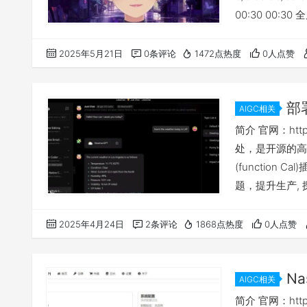
00:30 00:30
浏览器不支持 vi
人:Awesome D
2025年5月21日
0条评论
1472点热度
0人点赞
部署
AIGC相关
简介 官网：https
处，是开源的高
(functio
题，提升生产, 
势, 支撑包括
的使用场景。 安
2025年4月24日
2条评论
1868点热度
0人点赞
下，n…
N
AIGC相关
统：one-a
简介 官网：https