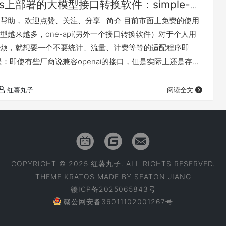
as上部署的大模型接口转换软件：simple-
i，实现输出兼容的openapi接口
帮助， 欢迎点赞、关注、分享 简介 目前市面上免费的使用
型越来越多，one-api(另外一个接口转换软件）对于个人用
烦，就想要一个不要统计、流量、计费等等的适配程序即
是：即使有些厂商说兼容openai的接口，但是实际上还是存在
 simple-one-api主要是解决以上2点，旨在兼容多种大模
对外提供 OpenAI 接口。通过该项目，用户可以方便地集成
红薯丸子
阅读全文
型，简化了不同平台接口差异带来的复杂性。 开源代码页：
COPYRIGHT © 2025 红薯丸子. ALL RIGHTS RESERVED.
THEME
KRATOS
MADE BY
SEATON JIANG
赣ICP备2025065843号
赣公网安备36011102001267号