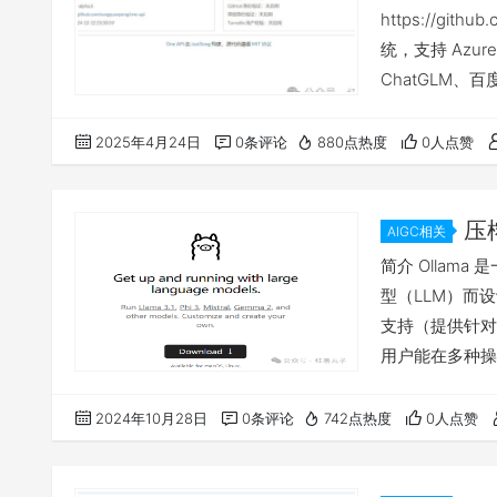
https://gith
统，支持 Azure、
ChatGLM
讯混元，可用于二
像，一键部署，
2025年4月24日
0条评论
880点热度
0人点赞
压
AIGC相关
大模型开始
简介 Olla
型（LLM）而
支持（提供针对 m
用户能在多种操
项，使得开发者
种自然语言处理
2024年10月28日
0条评论
742点热度
0人点赞
官网： ollama