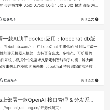
 全屏 倍速播放中 0.5倍 0.75倍 1.0倍 1.5倍 2.0倍 超清 流畅 您的
deo 标签 继续观看 Nas上docker部署一个动画数字
igital Human 观看更多 转载 , Na…
红薯丸子
阅读全文
一款AI助手docker应用：lobechat db版
://lobehub.com/zh 在 LobeChat 中将你的 AI 团队汇聚一
性能聊天机器人框架：支持语音合成、多模态、可扩展的
n Cal)插件系统，根据个性化需求灵活定制智能助手功能，解决问
探索未来工作模式 面向未来, LobeChat 持续追踪前沿科技趋
语音、图像等多种形式交互方式, 构建更加直观便捷并富含乐趣
装操作 本次部署还是在飞牛nas的docker compose环境
红薯丸子
阅读全文
as上部署一款OpenAI 接口管理 & 分发系
pi
://openai.justsong.cn/ 开源代码页：