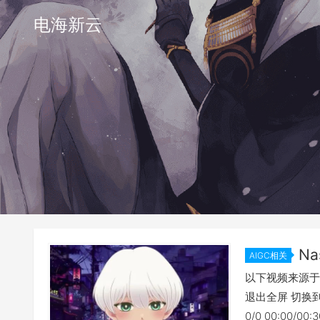
电海新云
N
AIGC相关
Digital H
以下视频来源于 
退出全屏 切换到
0/0 00:00/