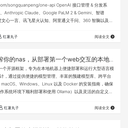
ub.com/songquanpeng/one-api OpenAI 接口管理 & 分发系
Anthropic Claude、Google PaLM 2 & Gemini、智谱
、百度文心一言、讯飞星火认知、阿里通义千问、360 智脑以及腾
次分发管理 key，仅单可执行文件，已打包好 Docker 镜
开箱即用 功能： 安…
红薯丸子
阅读全文
榨你的nas，从部署第一个web交互的本地ai
ma 是一个开源框架，专为在本地机器上便捷部署和运行大型语言模
设计，通过提供便捷的模型管理、丰富的预建模型库、跨平台
acOS、Windows、Linux 以及 Docker 的安装指南，确保
作系统环境下顺利部署和使用 Ollama）以及灵活的自定义选
和研究人员能够在本地环境中高效利用大型语言模型进行各
任务，而无需依赖云服务或复杂的基础设施设置。 ollama
红薯丸子
阅读全文
 github开源代码页…