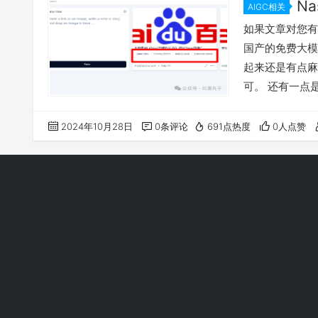
N
AIGC相关
one-ap
如果文章对您有
国产的免费大模
起来还是有点麻
可。 还有一点
些许差异的！！！
型接口，并统一
2024年10月28日
0条评论
691点热度
0人点赞
和调用多种大模
…