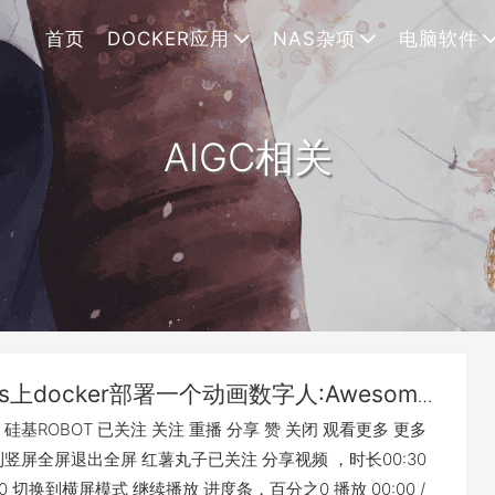
首页
DOCKER应用
NAS杂项
电脑软件
AIGC相关
as上docker部署一个动画数字人:Awesome
uman
硅基ROBOT 已关注 关注 重播 分享 赞 关闭 观看更多 更多
竖屏全屏退出全屏 红薯丸子已关注 分享视频 ，时长00:30
00:30 切换到横屏模式 继续播放 进度条，百分之0 播放 00:00 /