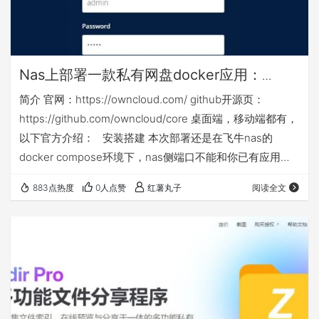
Nas上部署一款私有网盘docker应用：
owncloud
简介 官网：https://owncloud.com/ github开源页：
https://github.com/owncloud/core 桌面端，移动端都有，
以下官方介绍： 安装搭建 本次部署还是在飞牛nas的
docker compose环境下，nas侧端口不能和你已有应用端
口冲突，如群晖等其他nas可能还需对应修改nas侧映射目
883点热度
0人点赞
红薯丸子
阅读全文
录或手动建立目录 本篇相关yml等文件下载链接：
https://gitee.com/hswz5525/dockercompose
172.16.2.182这个改…