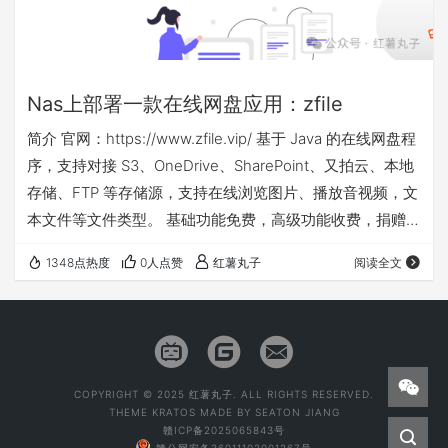
Nas上部署一款在线网盘应用：zfile
简介 官网：https://www.zfile.vip/ 基于 Java 的在线网盘程
序，支持对接 S3、OneDrive、SharePoint、又拍云、本地
存储、FTP 等存储源，支持在线浏览图片、播放音视频，文
本文件等文件类型。 基础功能免费，高级功能收费，捐赠版
才具备的功能如下： 安装搭建 本次部署还是在飞牛nas的
1348点热度
0人点赞
红薯丸子
阅读全文
docker compose环境下 其他nas需对应修改映射目录部署
登录nasip:8080，设置好用户名密码后，需要配置下存储
源。 这里的文件路径，用容器内的绝对路径如下： 对应你
放…
COPYRIGHT © 2025 红薯丸子. ALL RIGHTS RESERVED.
THEME
KRATOS
MADE BY
SEATON JIANG
赣ICP备2025065843号
赣公网安备36011102001267号