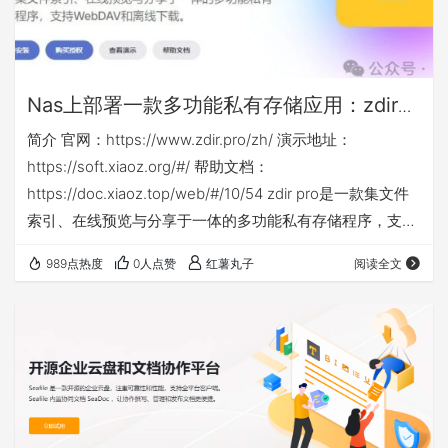
Nas上部署一款多功能私有存储应用：zdir
pro
简介 官网：https://www.zdir.pro/zh/ 演示地址：
https://soft.xiaoz.org/#/ 帮助文档：
https://doc.xiaoz.top/web/#/10/54 zdir pro是一款集文件
索引、在线预览与分享于一体的多功能私有存储程序，支持
WebDAV和离线下载。 截图 安装搭建 本次部署还是在飞
989点热度
0人点赞
红薯丸子
阅读全文
牛nas的docker compose环境下 其他nas需对应修改映射
目录部署 登录nasip:6080，设置用户名和密码 本篇相关
yml等文…