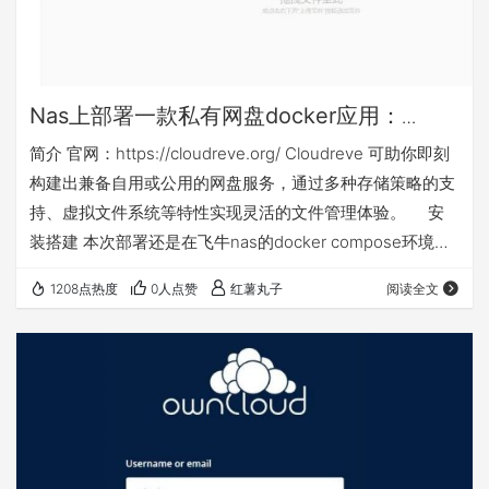
Nas上部署一款私有网盘docker应用：
cloudreve
简介 官网：https://cloudreve.org/ Cloudreve 可助你即刻
构建出兼备自用或公用的网盘服务，通过多种存储策略的支
持、虚拟文件系统等特性实现灵活的文件管理体验。 安
装搭建 本次部署还是在飞牛nas的docker compose环境
下，nas侧端口不能和你已有应用端口冲突，如群晖等其他
1208点热度
0人点赞
红薯丸子
阅读全文
nas可能还需对应修改nas侧映射目录或手动建立目录 本篇
相关yml等文件下载链接：
https://gitee.com/hswz5525/dockercompose 这里构建前
需要再…