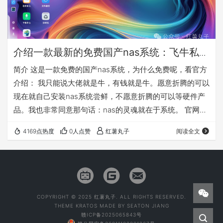
介绍一款最新的免费国产nas系统：飞牛私有
云fnOS
简介 这是一款免费的国产nas系统，为什么免费呢，看官方
介绍： 我只能说大佬就是牛，有钱就是牛。愿意折腾的可以
现在就自己安装nas系统尝鲜，不愿意折腾的可以等硬件产
品。我也非常同意那句话：nas的灵魂就在于系统。 官网：
https://www.fnnas.com/ 官方安装教程：
4169点热度
0人点赞
红薯丸子
阅读全文
https://help.fnnas.com/articles/fnosV1/start/install-
os.md 先对这款nas系统做个简单介绍，因为公测版本是
0.8.11，所以是会慢慢完善的，需要使用的必须备份好自己
的数据！！！ 这款…
COPYRIGHT © 2025 红薯丸子. ALL RIGHTS RESERVED.
THEME
KRATOS
MADE BY
SEATON JIANG
赣ICP备2025065843号