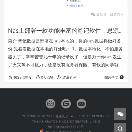
Nas上部署一款功能丰富的笔记软件：思源
笔记
简介 笔记数据是部署在nas本地的，你的nas数据得做好备
份 先看看数据在本地的好处吧： 1、数据本地化，不怕服务
器关了，辛辛苦苦几十年的记录没了，但是万一你nas发生
了火灾等不可抗力，还是没有服务器保险。有钱的同学就得
异地双备份了。 这里有几个云笔记你可以试试：wolai、
1638点热度
0人点赞
红薯丸子
阅读全文
flowus 2、不用内容审核 3、笔记软件相比稍后阅读类软
件、书签类软件，还有在移动端或者桌面端收藏自己记录的
能力，更加地全面。但是书签类软件可以浏览器直接打开书
签更加方便点 4、反正你收藏了后也可能不会看，存nas才
算是真收藏了 架构和生态…
COPYRIGHT © 2025 红薯丸子. ALL RIGHTS RESERVED.
THEME
KRATOS
MADE BY
SEATON JIANG
赣ICP备2025065843号
赣公网安备36011102001267号