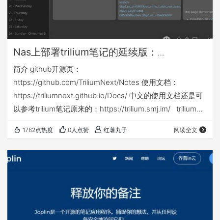
Nas上部署trilium笔记的延续版：
TriliumNext
简介 github开源页：
https://github.com/TriliumNext/Notes 使用文档：
https://triliumnext.github.io/Docs/ 中文的使用文档还是可
以参考trilium笔记原来的：https://trilium.smj.im/ trilium笔
记因原有团队部开发了，另一个团队fork源代码后更名为
1762点热度
0人点赞
红薯丸子
阅读全文
triliumnext继续完善 安装搭建 本次部署还是在飞牛nas的
docker compose环境下，nas侧端口不能和你已有应用端
口冲突，其…