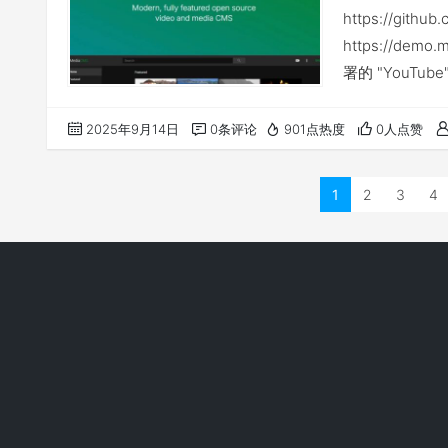
https://gith
https://de
署的 "YouTu
管理平台。你不
本次部署还是在
2025年9月14日
0条评论
901点热度
0人点赞
1
2
3
4