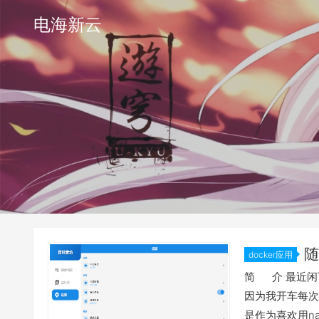
电海新云
随
docker应用
简便方法介
简 介 最近闲
因为我开车每次
是作为喜欢用n