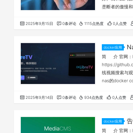
垄断者的傲慢和
搜索功能极其垃
限限制，只能预
2025年9月15日
0条评论
1115点热度
0人点赞
参数的调整，可
简单，适合网络
N
docker应用
观看docke
简 介 官网：https
https://git
线视频搜索与观
nas的dock
群晖等其他na
相关yml等文件
2025年9月14日
0条评论
934点热度
0人点赞
告
docker应用
或企业专属「
简 介 官网：htt