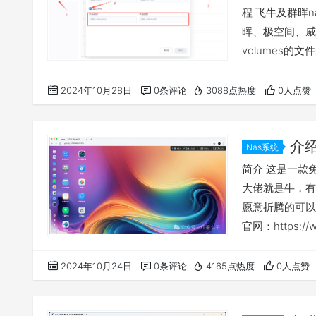
程 飞牛及群晖n
晖、极空间、威联通
volumes的文
配置使用镜像源 
常见问题汇总贴 
2024年10月28日
0条评论
3088点热度
0人点赞
访问方…
介
Nas系统
fnOS
简介 这是一款
大佬就是牛，有
愿意折腾的可以
官网：https:/
https://help.f
统做个简单介绍
2024年10月24日
0条评论
4165点热度
0人点赞
必须备份好自己