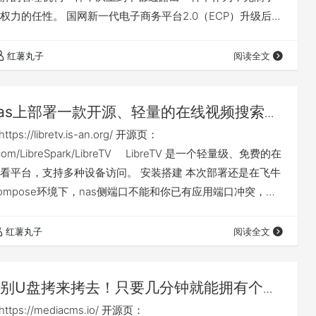
权力的任性。 国网新一代电子商务平台2.0（ECP）升级后，
圾，但不得不忍受，居然对中标公告中的PDF文件进行了权
览，不让下载、复制和打印。 下面介绍的方法，通过对一些
红薯丸子
阅读全文
以在网页端对中标公告中的PDF文件直接下载，此方法比较
小白使用。 【由于…
as上部署一款开源、轻量的在线视频搜索与
r应用：libretv
://libretv.is-an.org/ 开源页：
hub.com/LibreSpark/LibreTV LibreTV 是一个轻量级、免费的在
看平台，支持多种设备访问。 安装搭建 本次部署还是在飞牛
er compose环境下，nas侧端口不能和你已有应用端口冲突，如
s可能还需对应修改nas侧映射目录或手动建立nas侧目录 本篇
下载链接： ht…
红薯丸子
阅读全文
别U盘拷来拷去！只要几分钟就能拥有个人
影音库」：mediacms
ps://mediacms.io/ 开源页：