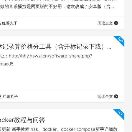
做的音乐播放是网页版的不好用，这次改成了安卓版（含车
等软件完善了考虑有需要再做一份鸿蒙版的。其实试过一下
ic也是可以用的，但是我感觉想添加一些功能还是自己做一个更方
红薯丸子
阅读全文
净，实用，便捷。软件就叫百味音坊把 软件特点： 1、连接…
标记录算价格分工具（含开标记录下载）
p://hhy.hswzi.cn/software-share.php?
edacd5
红薯丸子
阅读全文
ocker教程与问答
日更新 新手教程 nas、docker、docker compose新手详细教