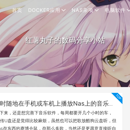
首页
DOCKER应用
NAS杂项
电脑软件
红薯丸子的数码分享小站
时随地在手机或车机上播放Nas上的音乐的
绍
下来，还是想完善下音乐软件，每周都要开几个小时的车，
传U盘还是觉得比较麻烦，虽然也可以把歌放酷狗云盘听，但
as存东西的赛博仓鼠，存那么多歌，当然还是更愿意直接听自