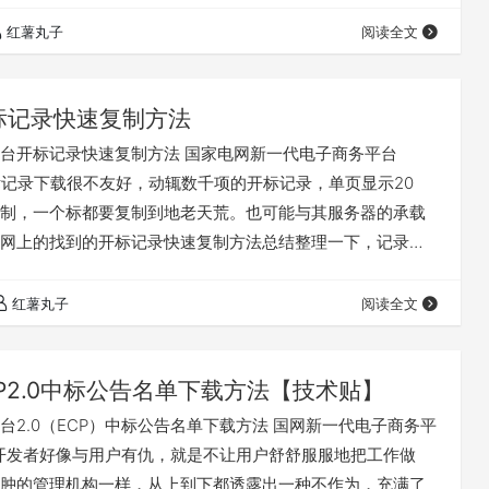
红薯丸子
阅读全文
标记录快速复制方法
台开标记录快速复制方法 国家电网新一代电子商务平台
的开标记录下载很不友好，动辄数千项的开标记录，单页显示20
制，一个标都要复制到地老天荒。也可能与其服务器的承载
网上的找到的开标记录快速复制方法总结整理一下，记录备
关注收藏，随时查阅使用。 一、登录国家电网新一代电子商
2.0)打开开标记录（按包查看） 二、选择采购项目名称，点击按
红薯丸子
阅读全文
投标人查看。 三、在新弹出页面显示每页数据数量20这个位
。 四、在右边的代码栏…
CP2.0中标公告名单下载方法【技术贴】
台2.0（ECP）中标公告名单下载方法 国网新一代电子商务平
P）开发者好像与用户有仇，就是不让用户舒舒服服地把工作做
肿的管理机构一样，从上到下都透露出一种不作为，充满了