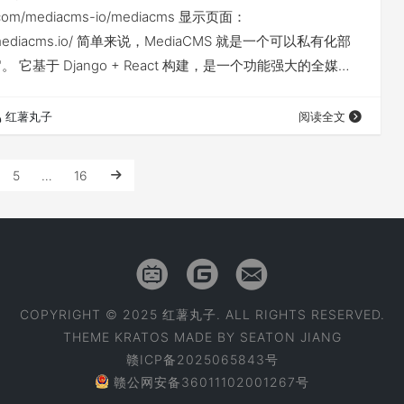
ub.com/mediacms-io/mediacms 显示页面：
mo.mediacms.io/ 简单来说，MediaCMS 就是一个可以私有化部
be"。 它基于 Django + React 构建，是一个功能强大的全媒体
仅可以用它来管理视频，音频、图片也同样支持！ 安装搭建
飞牛na…
红薯丸子
阅读全文
5
…
16
COPYRIGHT © 2025 红薯丸子. ALL RIGHTS RESERVED.
THEME
KRATOS
MADE BY
SEATON JIANG
赣ICP备2025065843号
赣公网安备36011102001267号