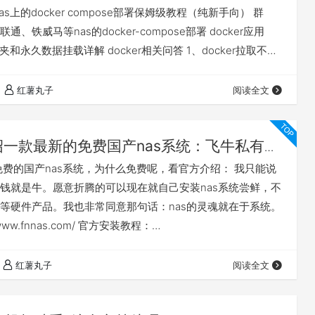
as上的docker compose部署保姆级教程（纯新手向） 群
、铁威马等nas的docker-compose部署 docker应用
件夹和永久数据挂载详解 docker相关问答 1、docker拉取不了
不定期更新的docker镜像源+compose部署基础视频教程等
2、nas异地访问的4种方案，哪个适合我 飞牛nas的4种远程
红薯丸子
阅读全文
绍一款最新的免费国产nas系统：飞牛私有云
免费的国产nas系统，为什么免费呢，看官方介绍： 我只能说
钱就是牛。愿意折腾的可以现在就自己安装nas系统尝鲜，不
等硬件产品。我也非常同意那句话：nas的灵魂就在于系统。
/www.fnnas.com/ 官方安装教程：
nnas.com/articles/fnosV1/start/install-os.md 先对这款nas系
，因为公测版本是0.8.11，所以是会慢慢完善的，需要使用的
红薯丸子
阅读全文
的数据！！！ 这款…