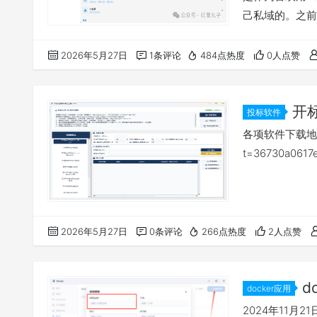
己私域的。之前
机模式），以后
mobimus
2026年5月27日
1条评论
484点热度
0人点赞
便，软件主打纯
开
投标软件
v16.6
各项软件下载地址：htt
t=36730a0617
2026年5月27日
0条评论
266点热度
2人点赞
d
docker应用
2024年11月21