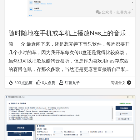
随时随地在手机或车机上播放Nas上的音乐
的简便方法介绍
简 介 最近闲下来，还是想完善下音乐软件，每周都要开
几个小时的车，因为我开车每次传U盘还是觉得比较麻烦，
虽然也可以把歌放酷狗云盘听，但是作为喜欢用nas存东西
的赛博仓鼠，存那么多歌，当然还是更愿意直接听自己私域
的。之前做的音乐播放是网页版的不好用，这次改成了安卓
503点热度
0人点赞
红薯丸子
阅读全文
版（含车机模式），以后等软件完善了考虑有需要再做一份
鸿蒙版的。其实试过一下mobimusic也是可以用的，但是我
感觉想添加一些功能还是自己做一个更方便，软件主打纯
净，实用，便捷。软件就叫百味音坊把 软件特点： 1、连
接…