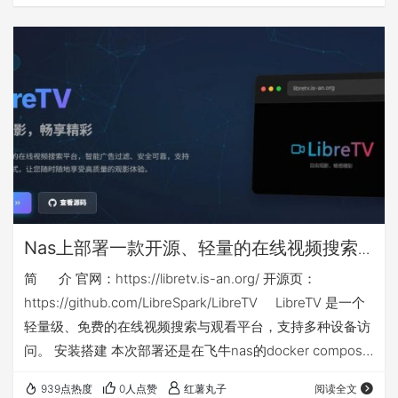
升级后，搜索功能极其垃圾，但不得不忍受，居然对中标公
告中的PDF文件进行了权限限制，只能预览，不让下载、复
制和打印。 下面介绍的方法，通过对一些参数的调整，可以
在网页端对中标公告中的PDF文件直接下载，此方法比较简
单，适合网络小白使用。 【由于…
Nas上部署一款开源、轻量的在线视频搜索
与观看docker应用：libretv
简 介 官网：https://libretv.is-an.org/ 开源页：
https://github.com/LibreSpark/LibreTV LibreTV 是一个
轻量级、免费的在线视频搜索与观看平台，支持多种设备访
问。 安装搭建 本次部署还是在飞牛nas的docker compose
环境下，nas侧端口不能和你已有应用端口冲突，如群晖等
939点热度
0人点赞
红薯丸子
阅读全文