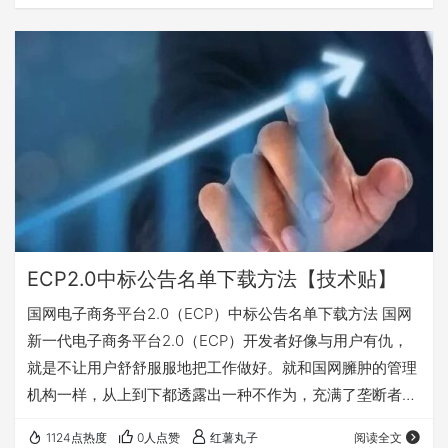
忘，有兴趣的可关注收藏，随时查阅使用。 一、登录国家电
网新一代电子商务平台(ECP2.0)打开开标记录（按包查看）
二、选择采购项目名称，点击按包查看，不要按投标人查
看。 三、在新弹出页面显示每页数据数量20这个位置，右
键点检查。 四、在右边的代码栏…
ECP2.0中标公告名单下载方法【技术贴】
国网电子商务平台2.0（ECP）中标公告名单下载方法 国网
新一代电子商务平台2.0（ECP）开发者好像与用户有仇，
就是不让用户舒舒服服地把工作做好。就和国网臃肿的管理
机构一样，从上到下都透露出一种不作为，充满了垄断者的
傲慢和权力的任性。 国网新一代电子商务平台2.0（ECP）
1124点热度
0人点赞
红薯丸子
阅读全文