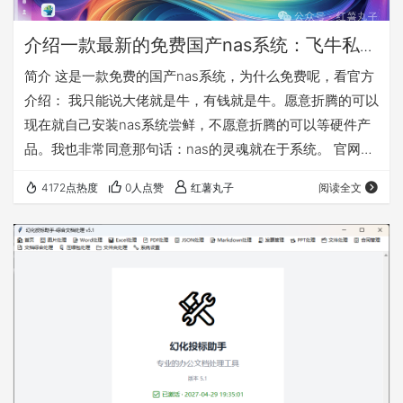
介绍一款最新的免费国产nas系统：飞牛私有
云fnOS
简介 这是一款免费的国产nas系统，为什么免费呢，看官方
介绍： 我只能说大佬就是牛，有钱就是牛。愿意折腾的可以
现在就自己安装nas系统尝鲜，不愿意折腾的可以等硬件产
品。我也非常同意那句话：nas的灵魂就在于系统。 官网：
https://www.fnnas.com/ 官方安装教程：
4172点热度
0人点赞
红薯丸子
阅读全文
https://help.fnnas.com/articles/fnosV1/start/install-
os.md 先对这款nas系统做个简单介绍，因为公测版本是
0.8.11，所以是会慢慢完善的，需要使用的必须备份好自己
的数据！！！ 这款…