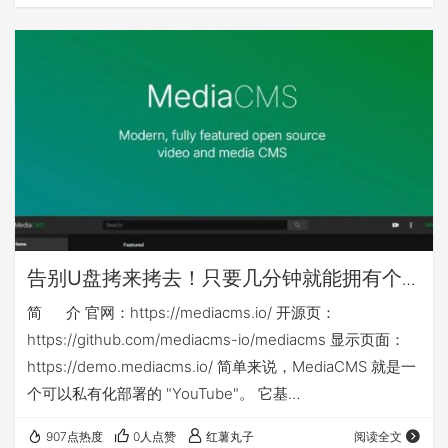
其他nas可能还需对应修改nas侧映射目录或手动建立nas侧
目录 本篇相关yml等文件下载链接： ht…
告别U盘拷来拷去！只要几分钟就能拥有个
人或企业专属「影音库」：mediacms
简 介 官网：https://mediacms.io/ 开源页：
https://github.com/mediacms-io/mediacms 显示页面：
https://demo.mediacms.io/ 简单来说，MediaCMS 就是一
个可以私有化部署的 "YouTube"。 它基
于 Django + React 构建，是一个功能强大的全媒体管理平
907点热度
0人点赞
红薯丸子
阅读全文
台。你不仅可以用它来管理视频，音频、图片也同样支持！