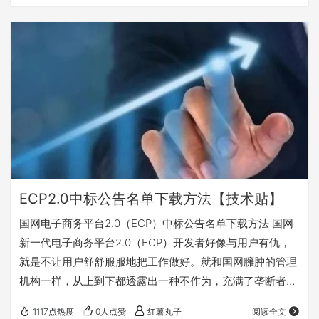
忘，有兴趣的可关注收藏，随时查阅使用。 一、登录国家电
网新一代电子商务平台(ECP2.0)打开开标记录（按包查看）
二、选择采购项目名称，点击按包查看，不要按投标人查
看。 三、在新弹出页面显示每页数据数量20这个位置，右
键点检查。 四、在右边的代码栏…
ECP2.0中标公告名单下载方法【技术贴】
国网电子商务平台2.0（ECP）中标公告名单下载方法 国网
新一代电子商务平台2.0（ECP）开发者好像与用户有仇，
就是不让用户舒舒服服地把工作做好。就和国网臃肿的管理
机构一样，从上到下都透露出一种不作为，充满了垄断者的
傲慢和权力的任性。 国网新一代电子商务平台2.0（ECP）
1117点热度
0人点赞
红薯丸子
阅读全文