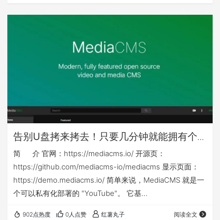
其他nas可能还需对应修改nas侧映射目录或手动建立nas侧
目录 本篇相关yml等文件下载链接： ht…
告别U盘拷来拷去！只要几分钟就能拥有个
人或企业专属「影音库」：mediacms
简 介 官网：https://mediacms.io/ 开源页：
https://github.com/mediacms-io/mediacms 显示页面：
https://demo.mediacms.io/ 简单来说，MediaCMS 就是一
个可以私有化部署的 "YouTube"。 它基
于 Django + React 构建，是一个功能强大的全媒体管理平
902点热度
0人点赞
红薯丸子
阅读全文
台。你不仅可以用它来管理视频，音频、图片也同样支持！