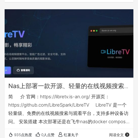
升级后，搜索功能极其垃圾，但不得不忍受，居然对中标公
告中的PDF文件进行了权限限制，只能预览，不让下载、复
制和打印。 下面介绍的方法，通过对一些参数的调整，可以
在网页端对中标公告中的PDF文件直接下载，此方法比较简
单，适合网络小白使用。 【由于…
Nas上部署一款开源、轻量的在线视频搜索
与观看docker应用：libretv
简 介 官网：https://libretv.is-an.org/ 开源页：
https://github.com/LibreSpark/LibreTV LibreTV 是一个
轻量级、免费的在线视频搜索与观看平台，支持多种设备访
问。 安装搭建 本次部署还是在飞牛nas的docker compose
环境下，nas侧端口不能和你已有应用端口冲突，如群晖等
935点热度
0人点赞
红薯丸子
阅读全文