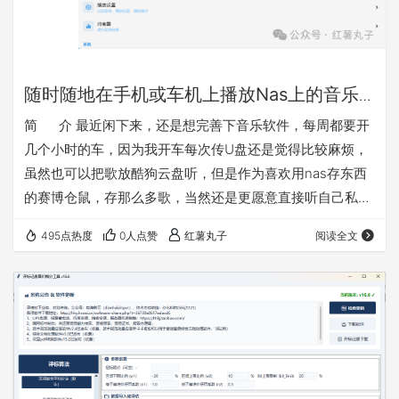
随时随地在手机或车机上播放Nas上的音乐
的简便方法介绍
简 介 最近闲下来，还是想完善下音乐软件，每周都要开
几个小时的车，因为我开车每次传U盘还是觉得比较麻烦，
虽然也可以把歌放酷狗云盘听，但是作为喜欢用nas存东西
的赛博仓鼠，存那么多歌，当然还是更愿意直接听自己私域
的。之前做的音乐播放是网页版的不好用，这次改成了安卓
495点热度
0人点赞
红薯丸子
阅读全文
版（含车机模式），以后等软件完善了考虑有需要再做一份
鸿蒙版的。其实试过一下mobimusic也是可以用的，但是我
感觉想添加一些功能还是自己做一个更方便，软件主打纯
净，实用，便捷。软件就叫百味音坊把 软件特点： 1、连
接…