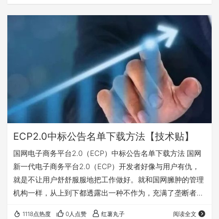
忘，有兴趣的可关注收藏，随时查阅使用。 一、登录国家电
网新一代电子商务平台(ECP2.0)打开开标记录（按包查看）
二、选择采购项目名称，点击按包查看，不要按投标人查
看。 三、在新弹出页面显示每页数据数量20这个位置，右
键点检查。 四、在右边的代码栏…
ECP2.0中标公告名单下载方法【技术贴】
国网电子商务平台2.0（ECP）中标公告名单下载方法 国网
新一代电子商务平台2.0（ECP）开发者好像与用户有仇，
就是不让用户舒舒服服地把工作做好。就和国网臃肿的管理
机构一样，从上到下都透露出一种不作为，充满了垄断者的
傲慢和权力的任性。 国网新一代电子商务平台2.0（ECP）
1118点热度
0人点赞
红薯丸子
阅读全文