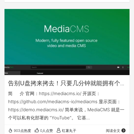
其他nas可能还需对应修改nas侧映射目录或手动建立nas侧
目录 本篇相关yml等文件下载链接： ht…
告别U盘拷来拷去！只要几分钟就能拥有个
人或企业专属「影音库」：mediacms
简 介 官网：https://mediacms.io/ 开源页：
https://github.com/mediacms-io/mediacms 显示页面：
https://demo.mediacms.io/ 简单来说，MediaCMS 就是一
个可以私有化部署的 "YouTube"。 它基
于 Django + React 构建，是一个功能强大的全媒体管理平
903点热度
0人点赞
红薯丸子
阅读全文
台。你不仅可以用它来管理视频，音频、图片也同样支持！