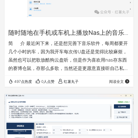
随时随地在手机或车机上播放Nas上的音乐
的简便方法介绍
简 介 最近闲下来，还是想完善下音乐软件，每周都要开
几个小时的车，因为我开车每次传U盘还是觉得比较麻烦，
虽然也可以把歌放酷狗云盘听，但是作为喜欢用nas存东西
的赛博仓鼠，存那么多歌，当然还是更愿意直接听自己私域
的。之前做的音乐播放是网页版的不好用，这次改成了安卓
497点热度
0人点赞
红薯丸子
阅读全文
版（含车机模式），以后等软件完善了考虑有需要再做一份
鸿蒙版的。其实试过一下mobimusic也是可以用的，但是我
感觉想添加一些功能还是自己做一个更方便，软件主打纯
净，实用，便捷。软件就叫百味音坊把 软件特点： 1、连
接…