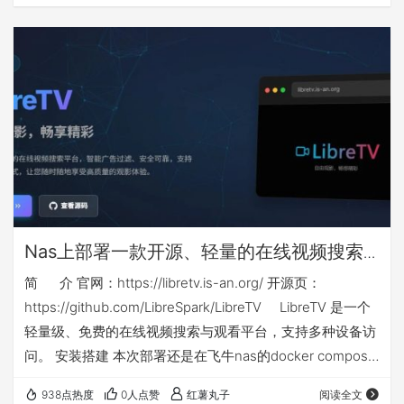
升级后，搜索功能极其垃圾，但不得不忍受，居然对中标公
告中的PDF文件进行了权限限制，只能预览，不让下载、复
制和打印。 下面介绍的方法，通过对一些参数的调整，可以
在网页端对中标公告中的PDF文件直接下载，此方法比较简
单，适合网络小白使用。 【由于…
Nas上部署一款开源、轻量的在线视频搜索
与观看docker应用：libretv
简 介 官网：https://libretv.is-an.org/ 开源页：
https://github.com/LibreSpark/LibreTV LibreTV 是一个
轻量级、免费的在线视频搜索与观看平台，支持多种设备访
问。 安装搭建 本次部署还是在飞牛nas的docker compose
环境下，nas侧端口不能和你已有应用端口冲突，如群晖等
938点热度
0人点赞
红薯丸子
阅读全文