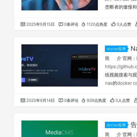
垄断者的傲慢和
搜索功能极其垃
限限制，只能预
2025年9月15日
0条评论
1120点热度
0人点赞
参数的调整，可
简单，适合网络
N
docker应用
观看docke
简 介 官网：https
https://git
线视频搜索与观
nas的dock
群晖等其他na
相关yml等文件
2025年9月14日
0条评论
939点热度
0人点赞
告
docker应用
或企业专属「
简 介 官网：htt