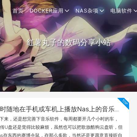
首页
DOCKER应用
NAS杂项
电脑软件
红薯丸子的数码分享小站
时随地在手机或车机上播放Nas上的音乐的
绍
下来，还是想完善下音乐软件，每周都要开几个小时的车，
传U盘还是觉得比较麻烦，虽然也可以把歌放酷狗云盘听，但
as存东西的赛博仓鼠，存那么多歌，当然还是更愿意直接听自