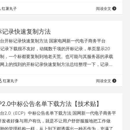
红薯丸子
阅读全文
标记录快速复制方法
台开标记录快速复制方法 国家电网新一代电子商务平台
的开标记录下载很不友好，动辄数千项的开标记录，单页显示20
制，一个标都要复制到地老天荒。也可能与其服务器的承载
网上的找到的开标记录快速复制方法总结整理一下，记录备
关注收藏，随时查阅使用。 一、登录国家电网新一代电子商
2.0)打开开标记录（按包查看） 二、选择采购项目名称，点击按
红薯丸子
阅读全文
投标人查看。 三、在新弹出页面显示每页数据数量20这个位
。 四、在右边的代码栏…
CP2.0中标公告名单下载方法【技术贴】
台2.0（ECP）中标公告名单下载方法 国网新一代电子商务平
P）开发者好像与用户有仇，就是不让用户舒舒服服地把工作做
肿的管理机构一样，从上到下都透露出一种不作为，充满了