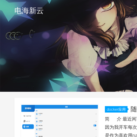
电海新云
随
docker应用
简便方法介
简 介 最近闲
因为我开车每次
是作为喜欢用n