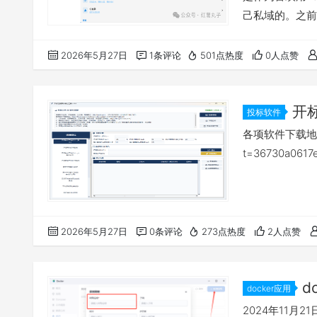
己私域的。之前
机模式），以后
mobimus
2026年5月27日
1条评论
501点热度
0人点赞
便，软件主打纯
开
投标软件
v16.6
各项软件下载地址：htt
t=36730a0617
2026年5月27日
0条评论
273点热度
2人点赞
d
docker应用
2024年11月21