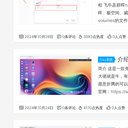
程 飞牛及群晖n
晖、极空间、威联通
volumes的文
配置使用镜像源 
常见问题汇总贴 
2024年10月28日
0条评论
3093点热度
0人点赞
访问方…
介
Nas系统
fnOS
简介 这是一款
大佬就是牛，有
愿意折腾的可以
官网：https:/
https://help.f
统做个简单介绍
2024年10月24日
0条评论
4170点热度
0人点赞
必须备份好自己