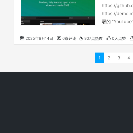
https://gith
https://de
署的 "YouTu
管理平台。你不
本次部署还是在
2025年9月14日
0条评论
907点热度
0人点赞
1
2
3
4