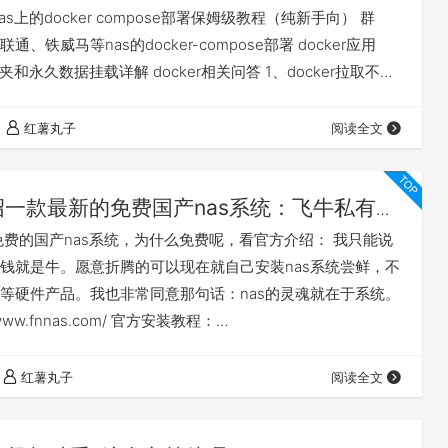
as上的docker compose部署保姆级教程（纯新手向） 群
、铁威马等nas的docker-compose部署 docker应用
件夹和永久数据挂载详解 docker相关问答 1、docker拉取不了
不定期更新的docker镜像源+compose部署基础视频教程等
2、nas异地访问的4种方案，哪个适合我 飞牛nas的4种远程
红薯丸子
阅读全文
绍一款最新的免费国产nas系统：飞牛私有云
免费的国产nas系统，为什么免费呢，看官方介绍： 我只能说
钱就是牛。愿意折腾的可以现在就自己安装nas系统尝鲜，不
等硬件产品。我也非常同意那句话：nas的灵魂就在于系统。
/www.fnnas.com/ 官方安装教程：
nnas.com/articles/fnosV1/start/install-os.md 先对这款nas系
，因为公测版本是0.8.11，所以是会慢慢完善的，需要使用的
红薯丸子
阅读全文
的数据！！！ 这款…