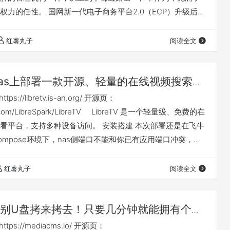
权力的任性。 国网新一代电子商务平台2.0（ECP）升级后，
圾，但不得不忍受，居然对中标公告中的PDF文件进行了权
览，不让下载、复制和打印。 下面介绍的方法，通过对一些
红薯丸子
阅读全文
以在网页端对中标公告中的PDF文件直接下载，此方法比较
小白使用。 【由于…
as上部署一款开源、轻量的在线视频搜索与
r应用：libretv
://libretv.is-an.org/ 开源页：
hub.com/LibreSpark/LibreTV LibreTV 是一个轻量级、免费的在
看平台，支持多种设备访问。 安装搭建 本次部署还是在飞牛
er compose环境下，nas侧端口不能和你已有应用端口冲突，如
s可能还需对应修改nas侧映射目录或手动建立nas侧目录 本篇
下载链接： ht…
红薯丸子
阅读全文
别U盘拷来拷去！只要几分钟就能拥有个人
影音库」：mediacms
ps://mediacms.io/ 开源页：