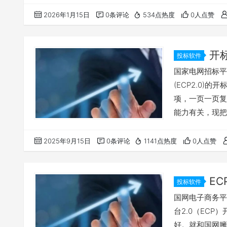
2026年1月15日
0条评论
534点热度
0人点赞
开
投标软件
国家电网招标平
(ECP2.0)
项，一页一页复
能力有关，现把
忘，有兴趣的可
务平台(ECP
2025年9月15日
0条评论
1141点热度
0人点赞
包查看，不要按
置，右键点检查
E
投标软件
国网电子商务平
台2.0（EC
好。就和国网臃