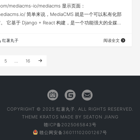
ub.com/mediacms-io/mediacms 显示页面：
mo.mediacms.io/ 简单来说，MediaCMS 就是一个可以私有化部
be"。 它基于 Django + React 构建，是一个功能强大的全媒体
仅可以用它来管理视频，音频、图片也同样支持！ 安装搭建
飞牛na…
红薯丸子
阅读全文
5
…
16
COPYRIGHT © 2025 红薯丸子. ALL RIGHTS RESERVED.
THEME
KRATOS
MADE BY
SEATON JIANG
赣ICP备2025065843号
赣公网安备36011102001267号