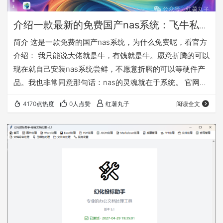
介绍一款最新的免费国产nas系统：飞牛私有
云fnOS
简介 这是一款免费的国产nas系统，为什么免费呢，看官方
介绍： 我只能说大佬就是牛，有钱就是牛。愿意折腾的可以
现在就自己安装nas系统尝鲜，不愿意折腾的可以等硬件产
品。我也非常同意那句话：nas的灵魂就在于系统。 官网：
https://www.fnnas.com/ 官方安装教程：
4170点热度
0人点赞
红薯丸子
阅读全文
https://help.fnnas.com/articles/fnosV1/start/install-
os.md 先对这款nas系统做个简单介绍，因为公测版本是
0.8.11，所以是会慢慢完善的，需要使用的必须备份好自己
的数据！！！ 这款…