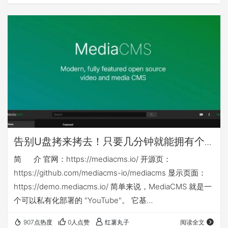
其他nas可能还需对应修改nas侧映射目录或手动建立nas侧
目录 本篇相关yml等文件下载链接： ht…
告别U盘拷来拷去！只要几分钟就能拥有个
人或企业专属「影音库」：mediacms
简 介 官网：https://mediacms.io/ 开源页：
https://github.com/mediacms-io/mediacms 显示页面：
https://demo.mediacms.io/ 简单来说，MediaCMS 就是一
个可以私有化部署的 "YouTube"。 它基
于 Django + React 构建，是一个功能强大的全媒体管理平
907点热度
0人点赞
红薯丸子
阅读全文
台。你不仅可以用它来管理视频，音频、图片也同样支持！