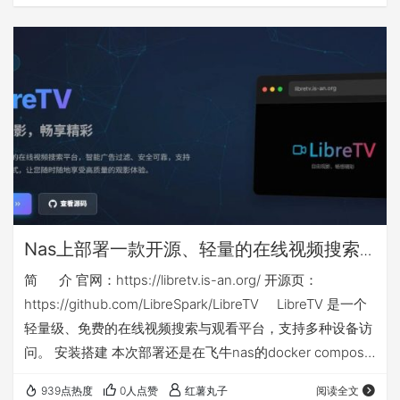
升级后，搜索功能极其垃圾，但不得不忍受，居然对中标公
告中的PDF文件进行了权限限制，只能预览，不让下载、复
制和打印。 下面介绍的方法，通过对一些参数的调整，可以
在网页端对中标公告中的PDF文件直接下载，此方法比较简
单，适合网络小白使用。 【由于…
Nas上部署一款开源、轻量的在线视频搜索
与观看docker应用：libretv
简 介 官网：https://libretv.is-an.org/ 开源页：
https://github.com/LibreSpark/LibreTV LibreTV 是一个
轻量级、免费的在线视频搜索与观看平台，支持多种设备访
问。 安装搭建 本次部署还是在飞牛nas的docker compose
环境下，nas侧端口不能和你已有应用端口冲突，如群晖等
939点热度
0人点赞
红薯丸子
阅读全文