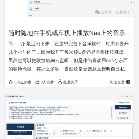
随时随地在手机或车机上播放Nas上的音乐
的简便方法介绍
简 介 最近闲下来，还是想完善下音乐软件，每周都要开
几个小时的车，因为我开车每次传U盘还是觉得比较麻烦，
虽然也可以把歌放酷狗云盘听，但是作为喜欢用nas存东西
的赛博仓鼠，存那么多歌，当然还是更愿意直接听自己私域
的。之前做的音乐播放是网页版的不好用，这次改成了安卓
501点热度
0人点赞
红薯丸子
阅读全文
版（含车机模式），以后等软件完善了考虑有需要再做一份
鸿蒙版的。其实试过一下mobimusic也是可以用的，但是我
感觉想添加一些功能还是自己做一个更方便，软件主打纯
净，实用，便捷。软件就叫百味音坊把 软件特点： 1、连
接…