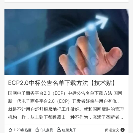
忘，有兴趣的可关注收藏，随时查阅使用。 一、登录国家电
网新一代电子商务平台(ECP2.0)打开开标记录（按包查看）
二、选择采购项目名称，点击按包查看，不要按投标人查
看。 三、在新弹出页面显示每页数据数量20这个位置，右
键点检查。 四、在右边的代码栏…
ECP2.0中标公告名单下载方法【技术贴】
国网电子商务平台2.0（ECP）中标公告名单下载方法 国网
新一代电子商务平台2.0（ECP）开发者好像与用户有仇，
就是不让用户舒舒服服地把工作做好。就和国网臃肿的管理
机构一样，从上到下都透露出一种不作为，充满了垄断者的
傲慢和权力的任性。 国网新一代电子商务平台2.0（ECP）
1120点热度
0人点赞
红薯丸子
阅读全文