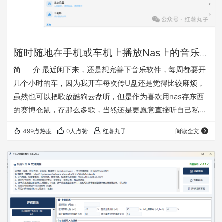
随时随地在手机或车机上播放Nas上的音乐
的简便方法介绍
简 介 最近闲下来，还是想完善下音乐软件，每周都要开
几个小时的车，因为我开车每次传U盘还是觉得比较麻烦，
虽然也可以把歌放酷狗云盘听，但是作为喜欢用nas存东西
的赛博仓鼠，存那么多歌，当然还是更愿意直接听自己私域
的。之前做的音乐播放是网页版的不好用，这次改成了安卓
499点热度
0人点赞
红薯丸子
阅读全文
版（含车机模式），以后等软件完善了考虑有需要再做一份
鸿蒙版的。其实试过一下mobimusic也是可以用的，但是我
感觉想添加一些功能还是自己做一个更方便，软件主打纯
净，实用，便捷。软件就叫百味音坊把 软件特点： 1、连
接…