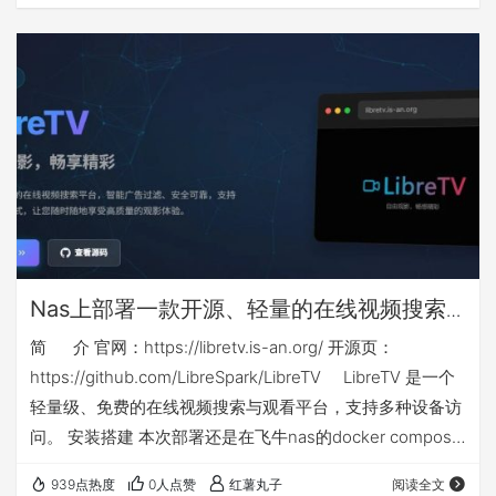
升级后，搜索功能极其垃圾，但不得不忍受，居然对中标公
告中的PDF文件进行了权限限制，只能预览，不让下载、复
制和打印。 下面介绍的方法，通过对一些参数的调整，可以
在网页端对中标公告中的PDF文件直接下载，此方法比较简
单，适合网络小白使用。 【由于…
Nas上部署一款开源、轻量的在线视频搜索
与观看docker应用：libretv
简 介 官网：https://libretv.is-an.org/ 开源页：
https://github.com/LibreSpark/LibreTV LibreTV 是一个
轻量级、免费的在线视频搜索与观看平台，支持多种设备访
问。 安装搭建 本次部署还是在飞牛nas的docker compose
环境下，nas侧端口不能和你已有应用端口冲突，如群晖等
939点热度
0人点赞
红薯丸子
阅读全文