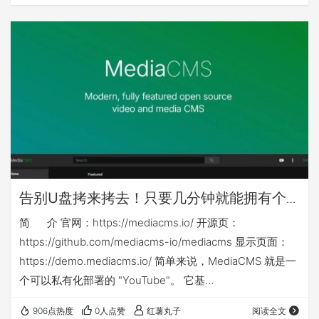
其他nas可能还需对应修改nas侧映射目录或手动建立nas侧
目录 本篇相关yml等文件下载链接： ht…
告别U盘拷来拷去！只要几分钟就能拥有个
人或企业专属「影音库」：mediacms
简 介 官网：https://mediacms.io/ 开源页：
https://github.com/mediacms-io/mediacms 显示页面：
https://demo.mediacms.io/ 简单来说，MediaCMS 就是一
个可以私有化部署的 "YouTube"。 它基
于 Django + React 构建，是一个功能强大的全媒体管理平
906点热度
0人点赞
红薯丸子
阅读全文
台。你不仅可以用它来管理视频，音频、图片也同样支持！