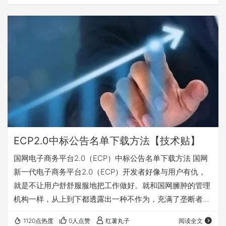
忘，有兴趣的可关注收藏，随时查阅使用。 一、登录国家电
网新一代电子商务平台(ECP2.0)打开开标记录（按包查看）
二、选择采购项目名称，点击按包查看，不要按投标人查
看。 三、在新弹出页面显示每页数据数量20这个位置，右
键点检查。 四、在右边的代码栏…
ECP2.0中标公告名单下载方法【技术贴】
国网电子商务平台2.0（ECP）中标公告名单下载方法 国网
新一代电子商务平台2.0（ECP）开发者好像与用户有仇，
就是不让用户舒舒服服地把工作做好。就和国网臃肿的管理
机构一样，从上到下都透露出一种不作为，充满了垄断者的
傲慢和权力的任性。 国网新一代电子商务平台2.0（ECP）
1120点热度
0人点赞
红薯丸子
阅读全文