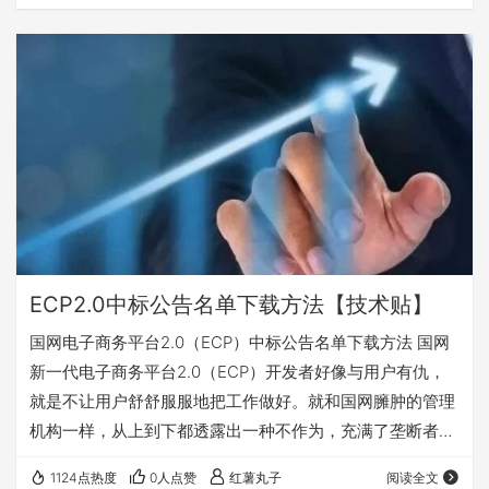
忘，有兴趣的可关注收藏，随时查阅使用。 一、登录国家电
网新一代电子商务平台(ECP2.0)打开开标记录（按包查看）
二、选择采购项目名称，点击按包查看，不要按投标人查
看。 三、在新弹出页面显示每页数据数量20这个位置，右
键点检查。 四、在右边的代码栏…
ECP2.0中标公告名单下载方法【技术贴】
国网电子商务平台2.0（ECP）中标公告名单下载方法 国网
新一代电子商务平台2.0（ECP）开发者好像与用户有仇，
就是不让用户舒舒服服地把工作做好。就和国网臃肿的管理
机构一样，从上到下都透露出一种不作为，充满了垄断者的
傲慢和权力的任性。 国网新一代电子商务平台2.0（ECP）
1124点热度
0人点赞
红薯丸子
阅读全文