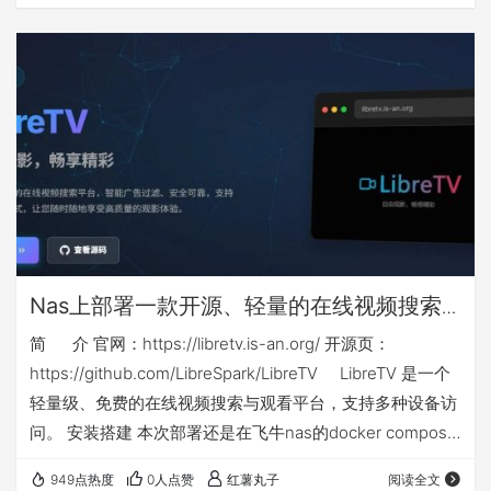
升级后，搜索功能极其垃圾，但不得不忍受，居然对中标公
告中的PDF文件进行了权限限制，只能预览，不让下载、复
制和打印。 下面介绍的方法，通过对一些参数的调整，可以
在网页端对中标公告中的PDF文件直接下载，此方法比较简
单，适合网络小白使用。 【由于…
Nas上部署一款开源、轻量的在线视频搜索
与观看docker应用：libretv
简 介 官网：https://libretv.is-an.org/ 开源页：
https://github.com/LibreSpark/LibreTV LibreTV 是一个
轻量级、免费的在线视频搜索与观看平台，支持多种设备访
问。 安装搭建 本次部署还是在飞牛nas的docker compose
环境下，nas侧端口不能和你已有应用端口冲突，如群晖等
949点热度
0人点赞
红薯丸子
阅读全文