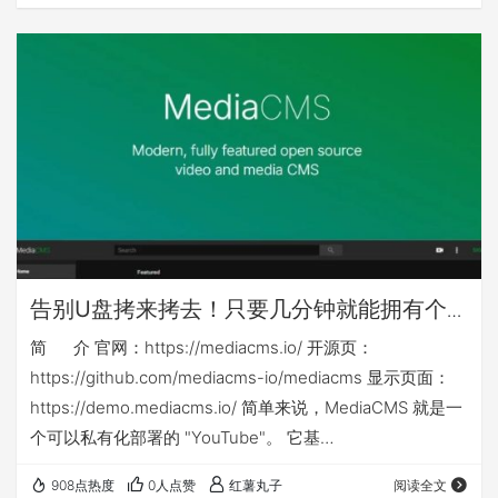
其他nas可能还需对应修改nas侧映射目录或手动建立nas侧
目录 本篇相关yml等文件下载链接： ht…
告别U盘拷来拷去！只要几分钟就能拥有个
人或企业专属「影音库」：mediacms
简 介 官网：https://mediacms.io/ 开源页：
https://github.com/mediacms-io/mediacms 显示页面：
https://demo.mediacms.io/ 简单来说，MediaCMS 就是一
个可以私有化部署的 "YouTube"。 它基
于 Django + React 构建，是一个功能强大的全媒体管理平
908点热度
0人点赞
红薯丸子
阅读全文
台。你不仅可以用它来管理视频，音频、图片也同样支持！