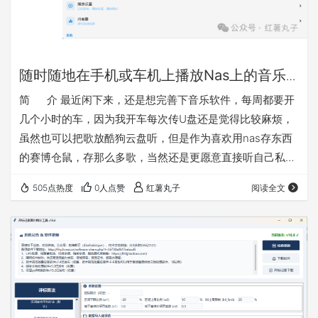
随时随地在手机或车机上播放Nas上的音乐
的简便方法介绍
简 介 最近闲下来，还是想完善下音乐软件，每周都要开
几个小时的车，因为我开车每次传U盘还是觉得比较麻烦，
虽然也可以把歌放酷狗云盘听，但是作为喜欢用nas存东西
的赛博仓鼠，存那么多歌，当然还是更愿意直接听自己私域
的。之前做的音乐播放是网页版的不好用，这次改成了安卓
505点热度
0人点赞
红薯丸子
阅读全文
版（含车机模式），以后等软件完善了考虑有需要再做一份
鸿蒙版的。其实试过一下mobimusic也是可以用的，但是我
感觉想添加一些功能还是自己做一个更方便，软件主打纯
净，实用，便捷。软件就叫百味音坊把 软件特点： 1、连
接…