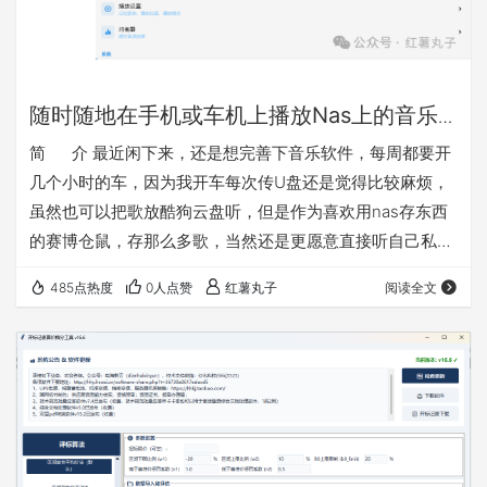
随时随地在手机或车机上播放Nas上的音乐
的简便方法介绍
简 介 最近闲下来，还是想完善下音乐软件，每周都要开
几个小时的车，因为我开车每次传U盘还是觉得比较麻烦，
虽然也可以把歌放酷狗云盘听，但是作为喜欢用nas存东西
的赛博仓鼠，存那么多歌，当然还是更愿意直接听自己私域
的。之前做的音乐播放是网页版的不好用，这次改成了安卓
485点热度
0人点赞
红薯丸子
阅读全文
版（含车机模式），以后等软件完善了考虑有需要再做一份
鸿蒙版的。其实试过一下mobimusic也是可以用的，但是我
感觉想添加一些功能还是自己做一个更方便，软件主打纯
净，实用，便捷。软件就叫百味音坊把 软件特点： 1、连
接…