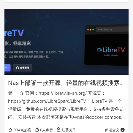
升级后，搜索功能极其垃圾，但不得不忍受，居然对中标公
告中的PDF文件进行了权限限制，只能预览，不让下载、复
制和打印。 下面介绍的方法，通过对一些参数的调整，可以
在网页端对中标公告中的PDF文件直接下载，此方法比较简
单，适合网络小白使用。 【由于…
Nas上部署一款开源、轻量的在线视频搜索
与观看docker应用：libretv
简 介 官网：https://libretv.is-an.org/ 开源页：
https://github.com/LibreSpark/LibreTV LibreTV 是一个
轻量级、免费的在线视频搜索与观看平台，支持多种设备访
问。 安装搭建 本次部署还是在飞牛nas的docker compose
环境下，nas侧端口不能和你已有应用端口冲突，如群晖等
934点热度
0人点赞
红薯丸子
阅读全文