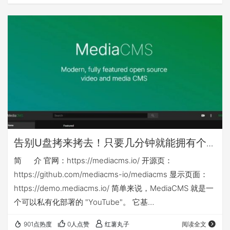
其他nas可能还需对应修改nas侧映射目录或手动建立nas侧
目录 本篇相关yml等文件下载链接： ht…
告别U盘拷来拷去！只要几分钟就能拥有个
人或企业专属「影音库」：mediacms
简 介 官网：https://mediacms.io/ 开源页：
https://github.com/mediacms-io/mediacms 显示页面：
https://demo.mediacms.io/ 简单来说，MediaCMS 就是一
个可以私有化部署的 "YouTube"。 它基
于 Django + React 构建，是一个功能强大的全媒体管理平
901点热度
0人点赞
红薯丸子
阅读全文
台。你不仅可以用它来管理视频，音频、图片也同样支持！