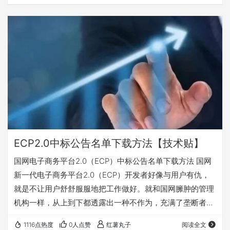
忘，有兴趣的可关注收藏，随时查阅使用。 一、登录国家电
网新一代电子商务平台(ECP2.0)打开开标记录（按包查看）
二、选择采购项目名称，点击按包查看，不要按投标人查
看。 三、在新弹出页面显示每页数据数量20这个位置，右
键点检查。 四、在右边的代码栏…
ECP2.0中标公告名单下载方法【技术贴】
国网电子商务平台2.0（ECP）中标公告名单下载方法 国网
新一代电子商务平台2.0（ECP）开发者好像与用户有仇，
就是不让用户舒舒服服地把工作做好。就和国网臃肿的管理
机构一样，从上到下都透露出一种不作为，充满了垄断者的
傲慢和权力的任性。 国网新一代电子商务平台2.0（ECP）
1116点热度
0人点赞
红薯丸子
阅读全文